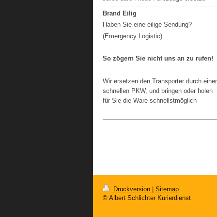
Brand Eilig
Haben Sie eine eilige Sendung?
(Emergency Logistic)
So zögern Sie nicht uns an zu rufen!
Wir ersetzen den Transporter durch eine
schnellen PKW, und bringen oder holen
für Sie die Ware schnellstmöglich
Druckversion
|
Sitemap
© Albert Schlichter Kurierdienst